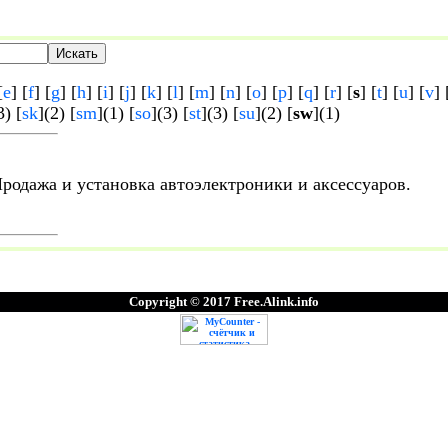
[
e
] [
f
] [
g
] [
h
] [
i
] [
j
] [
k
] [
l
] [
m
] [
n
] [
o
] [
p
] [
q
] [
r
] [
s
] [
t
] [
u
] [
v
] 
3) [
sk
](2) [
sm
](1) [
so
](3) [
st
](3) [
su
](2) [
sw
](1)
родажа и установка автоэлектроники и аксессуаров.
Copyright © 2017 Free.Alink.info