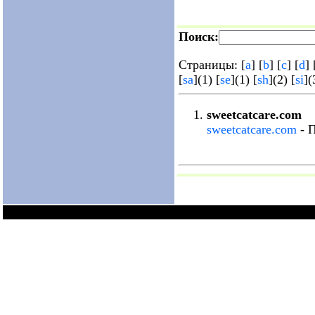
Поиск:
Страницы: [
a
] [
b
] [
c
] [
d
] 
[
sa
](1) [
se
](1) [
sh
](2) [
si
](
sweetcatcare.com
sweetcatcare.com
- П