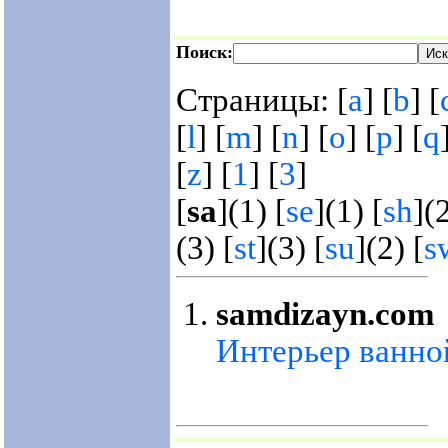
Поиск:
Страницы: [
a
] [
b
] [
[
l
] [
m
] [
n
] [
o
] [
p
] [
q
[
z
] [
1
] [
3
]
[
sa
](1) [
se
](1) [
sh
](2
(3) [
st
](3) [
su
](2) [
s
samdizayn.com
Интерьер ванно