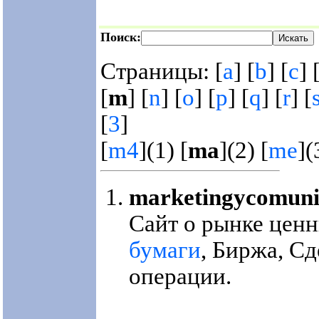
Поиск:
Страницы: [
a
] [
b
] [
c
] 
[
m
] [
n
] [
o
] [
p
] [
q
] [
r
] [
[
3
]
[
m4
](1) [
ma
](2) [
me
](
marketingycomuni
Сайт о рынке ценн
бумаги
, Биржа, С
операции.