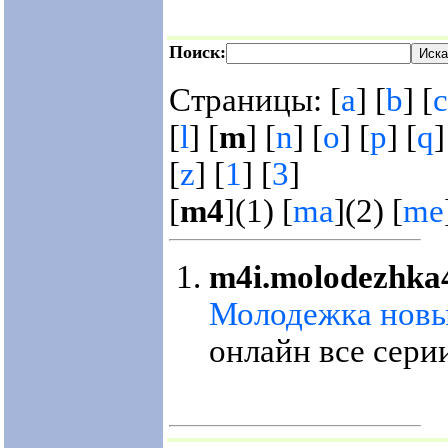
Поиск:
Страницы: [
a
] [
b
] [
c
[
l
] [
m
] [
n
] [
o
] [
p
] [
q
]
[
z
] [
1
] [
3
]
[
m4
](1) [
ma
](2) [
me
m4i.molodezhka4
Молодежка новы
онлайн все сери