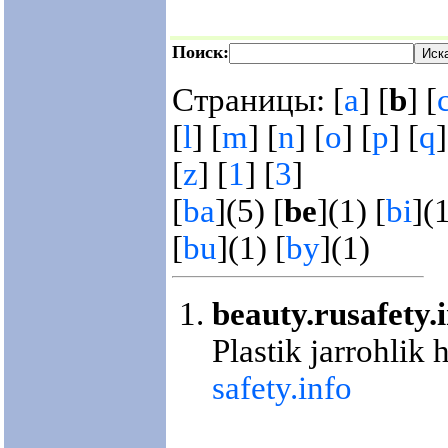
Поиск:
Страницы: [
a
] [
b
] [
[
l
] [
m
] [
n
] [
o
] [
p
] [
q
]
[
z
] [
1
] [
3
]
[
ba
](5) [
be
](1) [
bi
](1
[
bu
](1) [
by
](1)
beauty.rusafety.
Plastik jarrohlik
safety.info