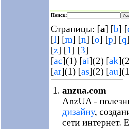
Поиск:
Страницы: [
a
] [
b
] [
[
l
] [
m
] [
n
] [
o
] [
p
] [
q
[
z
] [
1
] [
3
]
[
ac
](1) [
ai
](2) [
ak
](2
[
ar
](1) [
as
](2) [
au
](
anzua.com
AnzUA - полез
дизайну
, создан
сети интернет. 